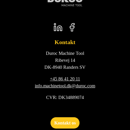
LinkedIn
Facebook
Kontakt
Duroc Machine Tool
Ribevej 14
DK-8940 Randers SV
+45 86 41 20 11
info.machinetool.dk@duroc.com
CVR: DK34889074
Kontakt os